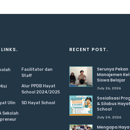
 LINKS.
RECENT POST.
Serunya Pekan
Fasilitator dan
ekolah
Manajemen Kel
Staff
Siswa Belajar
Alur PPDB Hayat
Misi
July 26, 2026
School 2024/2025
Sosialisasi Pr
at Ulin
SD Hayat School
& Silabus Haya
School
 Sekolah
July 24, 2026
epreneur
Mengapa Hayat