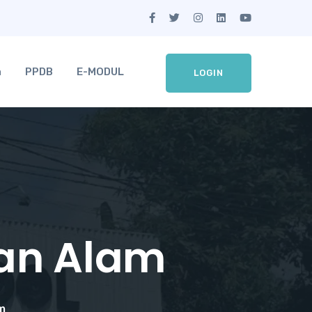
a
PPDB
E-MODUL
LOGIN
an Alam
m