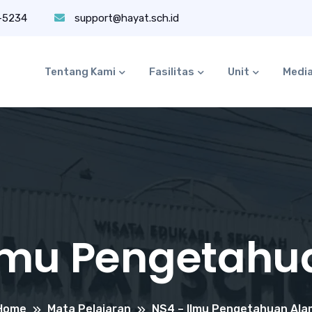
-5234
support@hayat.sch.id
Tentang Kami
Fasilitas
Unit
Medi
Ilmu Pengetahu
Home
Mata Pelajaran
NS4 – Ilmu Pengetahuan Ala