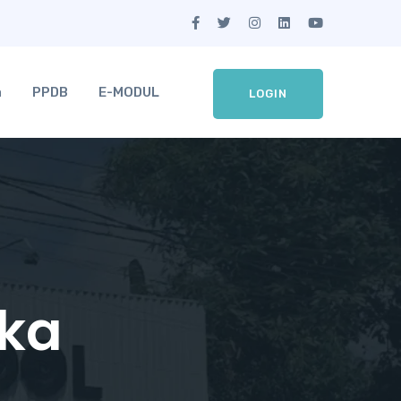
a
PPDB
E-MODUL
LOGIN
ika