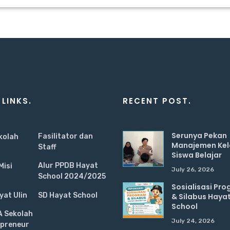
 LINKS.
RECENT POST.
Serunya Pekan
Fasilitator dan
ekolah
Manajemen Kel
Staff
Siswa Belajar
Alur PPDB Hayat
Misi
July 26, 2026
School 2024/2025
Sosialisasi Pr
at Ulin
SD Hayat School
& Silabus Haya
School
 Sekolah
July 24, 2026
epreneur