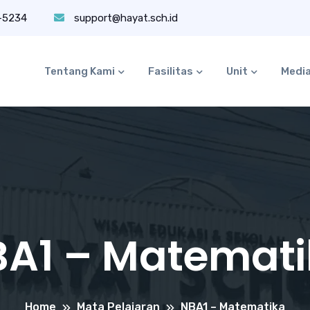
-5234
support@hayat.sch.id
Tentang Kami
Fasilitas
Unit
Medi
A1 – Matemat
Home
Mata Pelajaran
NBA1 – Matematika