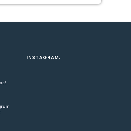
INSTAGRAM.
as!
ogram
t