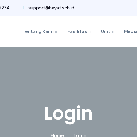
5234
support@hayat.sch.id
Tentang Kami
Fasilitas
Unit
Medi
Login
Home
Login