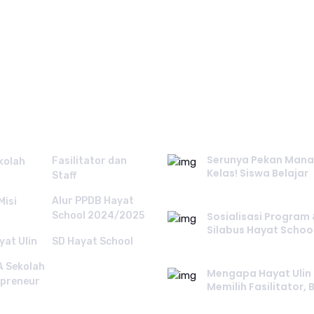
 LINKS.
RECENT POST.
Serunya Pekan Man
Fasilitator dan
ekolah
Kelas! Siswa Belajar
Staff
July 26, 2026
Alur PPDB Hayat
Misi
School 2024/2025
Sosialisasi Program
Silabus Hayat Schoo
at Ulin
SD Hayat School
July 24, 2026
 Sekolah
Mengapa Hayat Ulin
epreneur
Memilih Fasilitator,
July 22, 2026