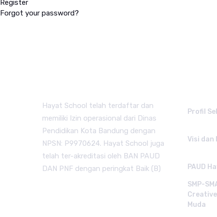
Register
Forgot your password?
QUICK
Hayat School telah terdaftar dan
Profil S
memiliki Izin operasional dari Dinas
Pendidikan Kota Bandung dengan
Visi dan 
NPSN: P9970624. Hayat School juga
telah ter-akreditasi oleh BAN PAUD
PAUD Hay
DAN PNF dengan peringkat Baik (B)
SMP-SMA
Creativ
Muda